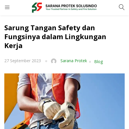
LOGIN
REGISTER
Sarung Tangan Safety dan
Fungsinya dalam Lingkungan
Enter your username and password to login.
Kerja
27 September 2023
Sarana Protek
Blog
Remember me
LOGIN
Lost password?