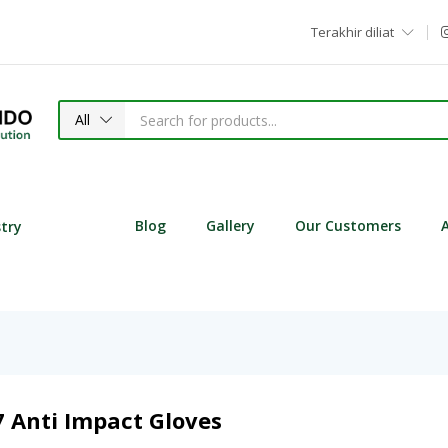
Terakhir diliat
All
Blog
Gallery
Our Customers
stry
 Anti Impact Gloves