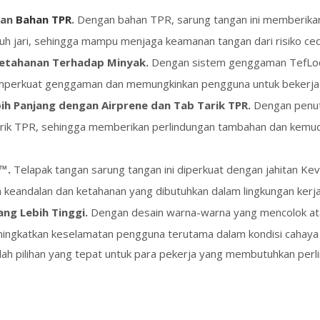
gan
Bahan TPR
.
Dengan bahan TPR, sarung tangan ini memberikan
h jari, sehingga mampu menjaga keamanan tangan dari risiko ce
etahanan Terhadap Minyak.
Dengan sistem genggaman TefLoc® 
perkuat genggaman dan memungkinkan pengguna untuk bekerja de
h Panjang dengan Airprene dan Tab Tarik TPR.
Dengan penut
tarik TPR, sehingga memberikan perlindungan tambahan dan kem
™.
Telapak tangan sarung tangan ini diperkuat dengan jahitan Kev
 keandalan dan ketahanan yang dibutuhkan dalam lingkungan kerja
ang Lebih Tinggi.
Dengan desain warna-warna yang mencolok atau
meningkatkan keselamatan pengguna terutama dalam kondisi cahaya
lah pilihan yang tepat untuk para pekerja yang membutuhkan perl