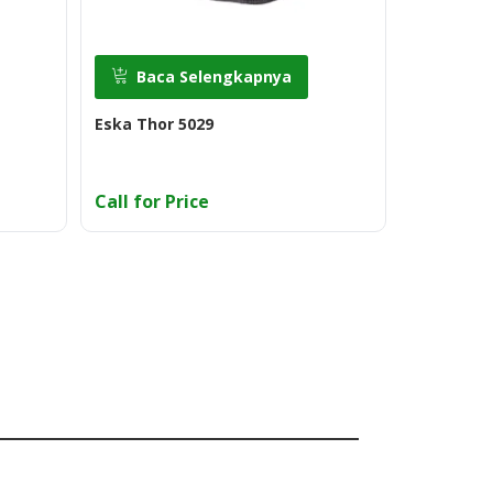
Baca Selengkapnya
Baca
Eska Thor 5029
Eska Delt
Call for Price
Call for 