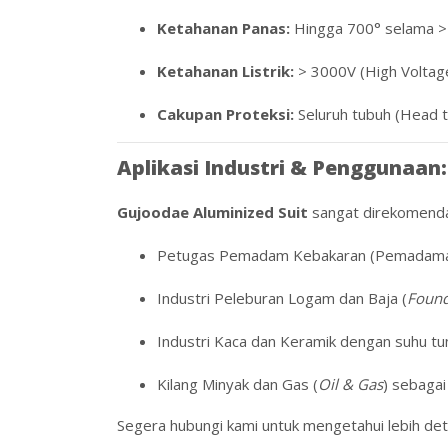
Ketahanan Panas:
Hingga
700°
selama
>
Ketahanan Listrik:
> 3000V
(High Voltag
Cakupan Proteksi:
Seluruh tubuh (Head 
Aplikasi Industri & Penggunaan:
Gujoodae Aluminized Suit
sangat direkomenda
Petugas Pemadam Kebakaran (Pemadaman t
Industri Peleburan Logam dan Baja (
Foun
Industri Kaca dan Keramik dengan suhu tun
Kilang Minyak dan Gas (
Oil & Gas
) sebagai
Segera hubungi kami untuk mengetahui lebih deta