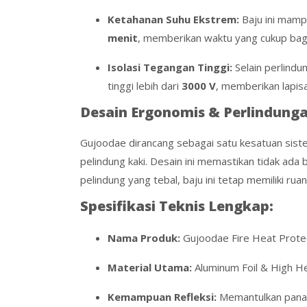
Ketahanan Suhu Ekstrem:
Baju ini mam
menit
, memberikan waktu yang cukup bagi
Isolasi Tegangan Tinggi:
Selain perlindu
tinggi lebih dari
3000 V
, memberikan lapisa
Desain Ergonomis & Perlindung
Gujoodae dirancang sebagai satu kesatuan sist
pelindung kaki. Desain ini memastikan tidak ada 
pelindung yang tebal, baju ini tetap memiliki r
Spesifikasi Teknis Lengkap:
Nama Produk:
Gujoodae Fire Heat Protect
Material Utama:
Aluminum Foil & High He
Kemampuan Refleksi:
Memantulkan panas