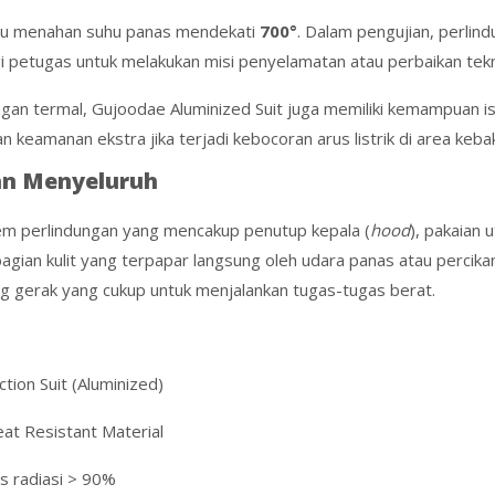
pu menahan suhu panas mendekati
700°
. Dalam pengujian, perlind
 petugas untuk melakukan misi penyelamatan atau perbaikan tekni
ngan termal, Gujoodae Aluminized Suit juga memiliki kemampuan is
n keamanan ekstra jika terjadi kebocoran arus listrik di area keba
an Menyeluruh
em perlindungan yang mencakup penutup kepala (
hood
), pakaian 
bagian kulit yang terpapar langsung oleh udara panas atau percika
uang gerak yang cukup untuk menjalankan tugas-tugas berat.
ion Suit (Aluminized)
at Resistant Material
 radiasi
> 90%