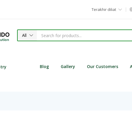
Terakhir diliat
All
Blog
Gallery
Our Customers
stry