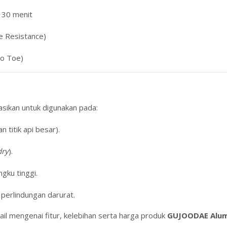
 30
menit
e Resistance)
to Toe)
sikan untuk digunakan pada:
itik api besar).
dry
).
gku tinggi.
 perlindungan darurat.
il mengenai fitur, kelebihan serta harga produk
GUJOODAE Alumi