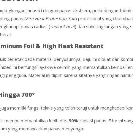
u lingkungan industri dengan panas ekstrem, perlindungan tubuh
ndung panas (
Fire Heat Protection Suit
) profesional yang dikemba
enghadapi panas radiasi (
radiant heat
) dan suhu lingkungan yang s
berat.
uminum Foil & High Heat Resistant
uit
terletak pada material penyusunnya. Baju ini dibuat dari komb
uminized ini berfungsi layaknya cermin yang memantulkan kembali e
i pengguna. Material ini dipilih karena sifatnya yang ringan namun
 Hingga
700°
 juga memiliki fungsi teknis yang telah teruji untuk menghadapi kond
uar mampu memantulkan lebih dari
90%
radiasi panas. Fitur ini sa
logam yang memancarkan panas menyengat.