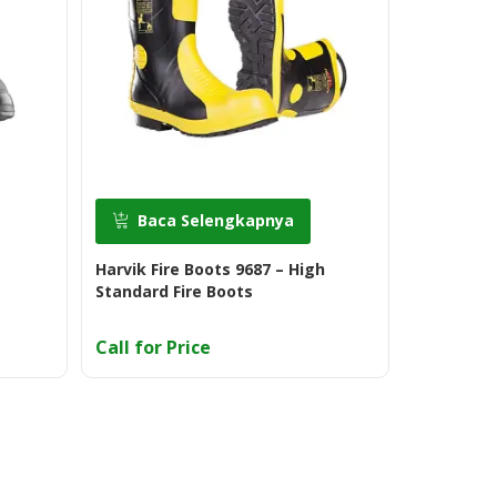
Baca Selengkapnya
Baca
Harvik Fire Boots 9687 – High
S-GARD Ba
Standard Fire Boots
Call for Price
Call for 