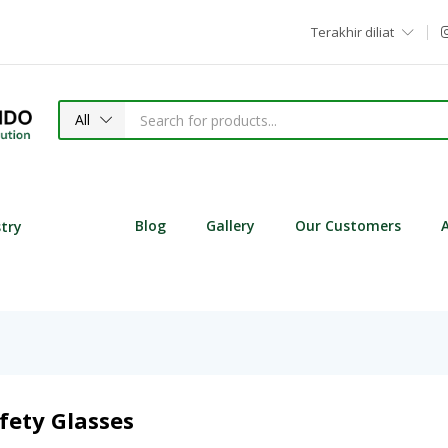
Terakhir diliat
All
Blog
Gallery
Our Customers
stry
fety Glasses