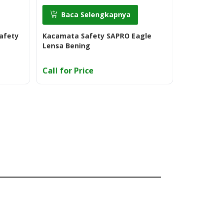
Baca Selengkapnya
Baca
Safety
Kacamata Safety SAPRO Eagle
Univet 555
Lensa Bening
Protectio
Call for Price
Call for 