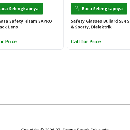
Baca Selengkapnya
Baca Selengkapnya
ata Safety Hitam SAPRO
Safety Glasses Bullard SE4 
lack Lens
& Sporty, Dielektrik
or Price
Call for Price
Copyright © 2026 PT. Sarana Protek Solusindo