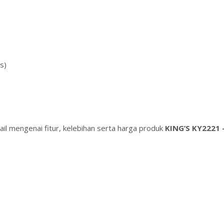
)
s)
il mengenai fitur, kelebihan serta harga produk
KING’S KY2221 –