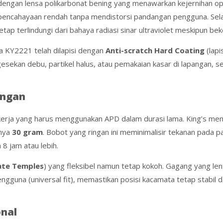
engan lensa polikarbonat bening yang menawarkan kejernihan opti
ncahayaan rendah tanpa mendistorsi pandangan pengguna. Selain i
etap terlindungi dari bahaya radiasi sinar ultraviolet meskipun be
sa KY2221 telah dilapisi dengan
Anti-scratch Hard Coating
(lapi
esekan debu, partikel halus, atau pemakaian kasar di lapangan, s
ingan
erja yang harus menggunakan APD dalam durasi lama. King’s meng
anya
30 gram
. Bobot yang ringan ini meminimalisir tekanan pada 
 8 jam atau lebih.
ate Temples
) yang fleksibel namun tetap kokoh. Gagang yang le
guna (universal fit), memastikan posisi kacamata tetap stabil 
onal