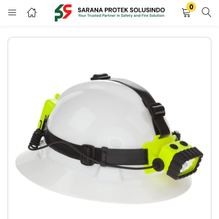
0
LOGIN
REGISTER
Enter your username and password to login.
Remember me
LOGIN
Lost password?