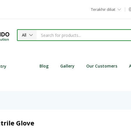
Terakhir diliat
All
Blog
Gallery
Our Customers
stry
trile Glove