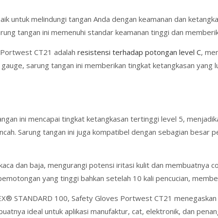
aik untuk melindungi tangan Anda dengan keamanan dan ketangkasa
 sarung tangan ini memenuhi standar keamanan tinggi dan membe
s Portwest CT21 adalah
resistensi terhadap potongan level C
, me
21 gauge, sarung tangan ini memberikan tingkat ketangkasan yang
.
an ini mencapai tingkat ketangkasan tertinggi level 5, menjadika
ncah. Sarung tangan ini juga kompatibel dengan sebagian besar p
aca dan baja, mengurangi potensi iritasi kulit dan membuatnya c
 pemotongan yang tinggi bahkan setelah 10 kali pencucian, member
EX® STANDARD 100, Safety Gloves Portwest CT21 menegaskan kua
uatnya ideal untuk aplikasi manufaktur, cat, elektronik, dan pena