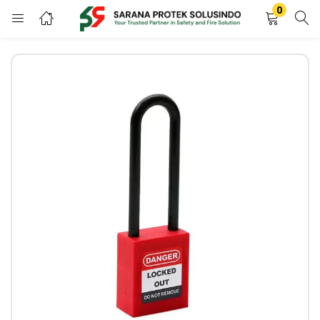
0
LOGIN
REGISTER
Enter your username and password to login.
Remember me
LOGIN
Lost password?