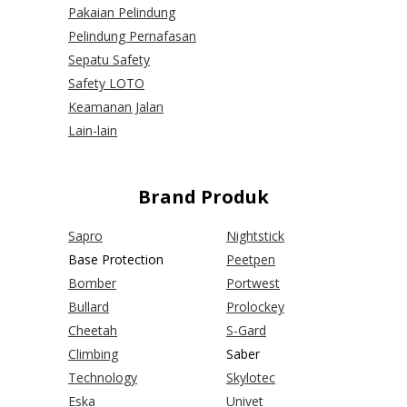
Pakaian Pelindung
Pelindung Pernafasan
Sepatu Safety
Safety LOTO
Keamanan Jalan
Lain-lain
Brand Produk
Sapro
Nightstick
Base Protection
Peetpen
Bomber
Portwest
Bullard
Prolockey
Cheetah
S-Gard
Climbing
Saber
Technology
Skylotec
Eska
Univet