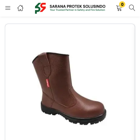
0
LOGIN
REGISTER
Enter your username and password to login.
Remember me
LOGIN
Lost password?