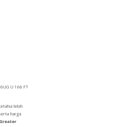
06UG U 166 FT
etahui lebih
serta harga
 Greater