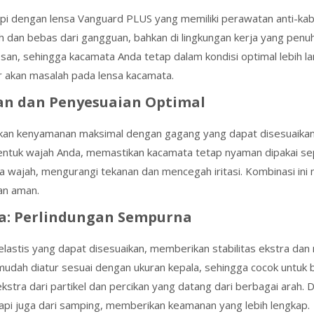
i dengan lensa Vanguard PLUS yang memiliki perawatan anti-kabut 
h dan bebas dari gangguan, bahkan di lingkungan kerja yang pen
an, sehingga kacamata Anda tetap dalam kondisi optimal lebih la
r akan masalah pada lensa kacamata.
n dan Penyesuaian Optimal
kan kenyamanan maksimal dengan gagang yang dapat disesuaikan 
tuk wajah Anda, memastikan kacamata tetap nyaman dipakai sepan
ajah, mengurangi tekanan dan mencegah iritasi. Kombinasi ini m
an aman.
ma: Perlindungan Sempurna
a elastis yang dapat disesuaikan, memberikan stabilitas ekstra 
ni mudah diatur sesuai dengan ukuran kepala, sehingga cocok untuk
tra dari partikel dan percikan yang datang dari berbagai arah. D
api juga dari samping, memberikan keamanan yang lebih lengkap.