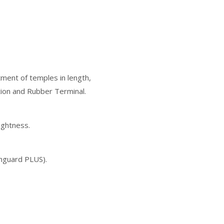
ment of temples in length,
tion and Rubber Terminal.
ightness.
anguard PLUS).