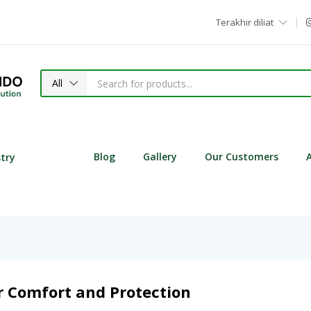
Terakhir diliat
All
Blog
Gallery
Our Customers
stry
r Comfort and Protection