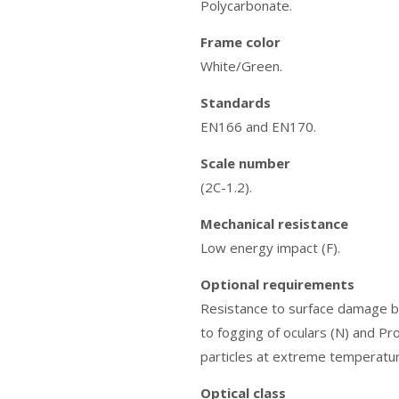
Polycarbonate.
Frame color
White/Green.
Standards
EN166 and EN170.
Scale number
(2C-1.2).
Mechanical resistance
Low energy impact (F).
Optional requirements
Resistance to surface damage by 
to fogging of oculars (N) and Pr
particles at extreme temperatur
Optical class