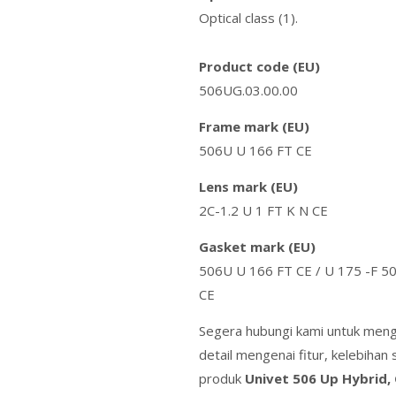
Optical class (1).
Product code (EU)
506UG.03.00.00
Frame mark (EU)
506U U 166 FT CE
Lens mark (EU)
2C-1.2 U 1 FT K N CE
Gasket mark (EU)
506U U 166 FT CE / U 175 -F 5
CE
Segera hubungi kami untuk meng
detail mengenai fitur, kelebihan 
produk
Univet 506 Up Hybrid,