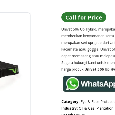
Call for Price
Univet 506 Up Hybrid, merupak
memberikan kenyamanan serta p
merupakan seri uprgade dari
Un
kacamata atau goggle. Univet 5
dapat memasang atau melepasn
Segera hubungi kami untuk menge
harga produk
Univet 506 Up H
Category:
Eye & Face Protecti
Industry:
Oil & Gas, Plantation
Brand:
Univet