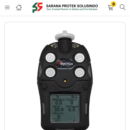
0
LOGIN
REGISTER
Enter your username and password to login.
Remember me
LOGIN
Lost password?