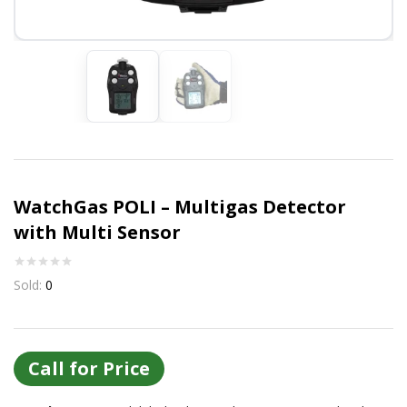
Or login with
Continue with
Google
WatchGas POLI – Multigas Detector
with Multi Sensor
Sold:
0
Call for Price