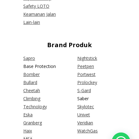
Safety LOTO
Keamanan Jalan
Lain-lain
Brand Produk
Sapro
Nightstick
Base Protection
Peetpen
Bomber
Portwest
Bullard
Prolockey
Cheetah
S-Gard
Climbing
Saber
Technology
Skylotec
Eska
Univet
Granberg
Veridian
Haix
WatchGas
MSA