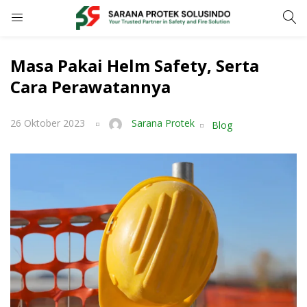
LOGIN
REGISTER
Masa Pakai Helm Safety, Serta
Cara Perawatannya
Enter your username and password to login.
26 Oktober 2023
Sarana Protek
Blog
Remember me
LOGIN
Lost password?