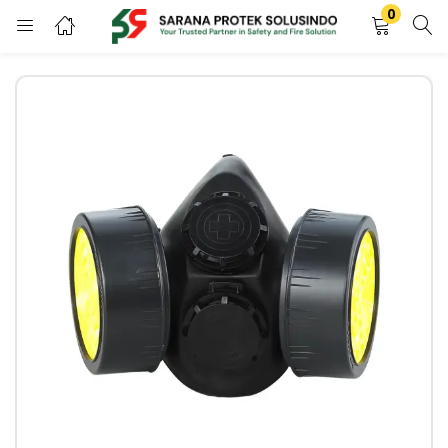
0
LOGIN
REGISTER
Enter your username and password to login.
Remember me
LOGIN
Lost password?