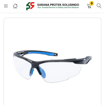
0
LOGIN
REGISTER
Enter your username and password to login.
Remember me
LOGIN
Lost password?