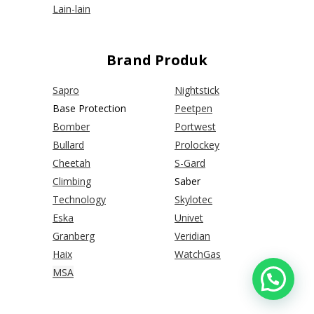
Lain-lain
Brand Produk
Sapro
Nightstick
Base Protection
Peetpen
Bomber
Portwest
Bullard
Prolockey
Cheetah
S-Gard
Climbing
Saber
Technology
Skylotec
Eska
Univet
Granberg
Veridian
Haix
WatchGas
MSA