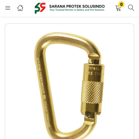
0
LOGIN
REGISTER
Enter your username and password to login.
Remember me
LOGIN
Lost password?