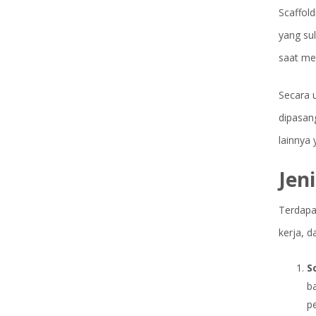
Scaffol
yang sul
saat mel
Secara u
dipasan
lainnya
Jeni
Terdapa
kerja, d
S
ba
pe