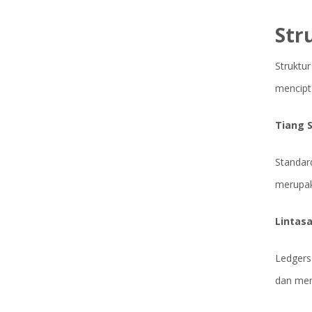
Str
Struktur
mencipt
Tiang S
Standar
merupak
Lintasa
Ledgers
dan men