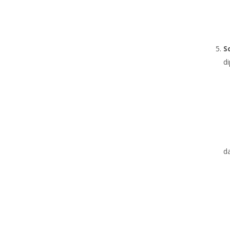
S
di
d