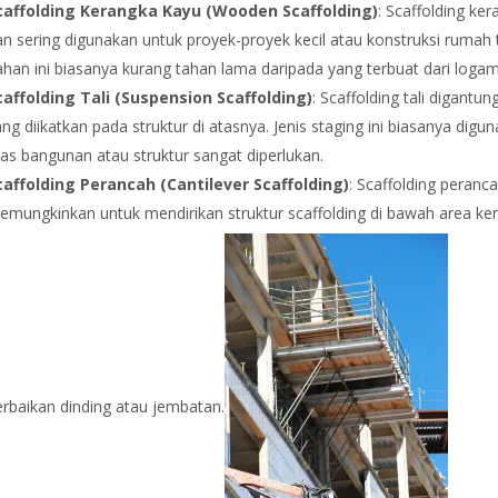
caffolding Kerangka Kayu (Wooden Scaffolding)
: Scaffolding k
an sering digunakan untuk proyek-proyek kecil atau konstruksi rumah
han ini biasanya kurang tahan lama daripada yang terbuat dari logam
caffolding Tali (Suspension Scaffolding)
: Scaffolding tali digant
ng diikatkan pada struktur di atasnya. Jenis staging ini biasanya di
as bangunan atau struktur sangat diperlukan.
caffolding Perancah (Cantilever Scaffolding)
: Scaffolding peranc
mungkinkan untuk mendirikan struktur scaffolding di bawah area kerj
rbaikan dinding atau jembatan.