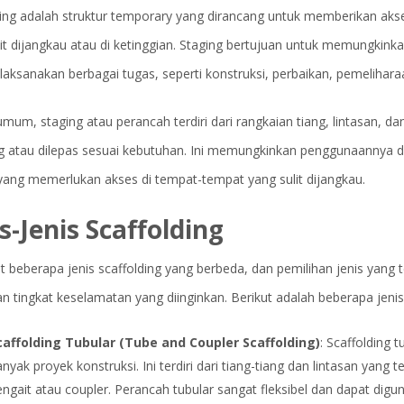
ding adalah struktur temporary yang dirancang untuk memberikan aks
it dijangkau atau di ketinggian. Staging bertujuan untuk memungkink
aksanakan berbagai tugas, seperti konstruksi, perbaikan, pemeliharaa
mum, staging atau perancah terdiri dari rangkaian tiang, lintasan, d
g atau dilepas sesuai kebutuhan. Ini memungkinkan penggunaannya d
 yang memerlukan akses di tempat-tempat yang sulit dijangkau.
s-Jenis Scaffolding
t beberapa jenis scaffolding yang berbeda, dan pemilihan jenis yang
an tingkat keselamatan yang diinginkan. Berikut adalah beberapa jen
caffolding Tubular (Tube and Coupler Scaffolding)
: Scaffolding 
nyak proyek konstruksi. Ini terdiri dari tiang-tiang dan lintasan yang
ngait atau coupler. Perancah tubular sangat fleksibel dan dapat dig