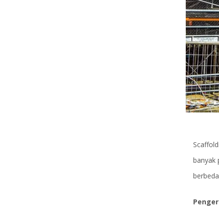
Scaffol
banyak p
berbeda,
Pengert