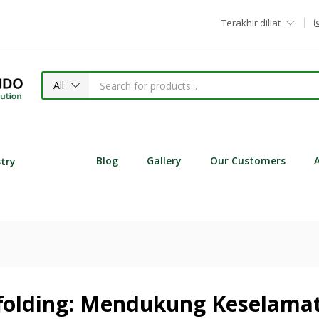
Terakhir diliat
All
Blog
Gallery
Our Customers
stry
folding: Mendukung Keselamata