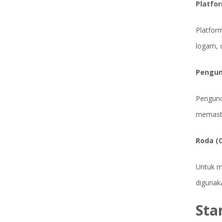
Platfor
Platform
logam, 
Pengunc
Pengunc
memasti
Roda (C
Untuk m
digunak
Sta