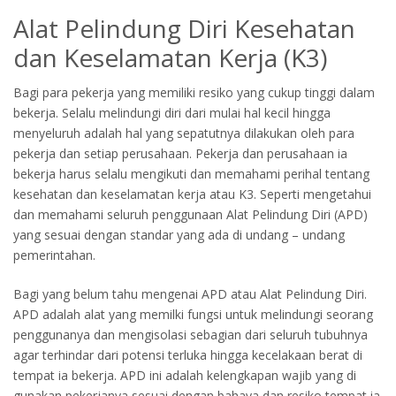
Or login with
Alat Pelindung Diri Kesehatan
dan Keselamatan Kerja (K3)
Continue with
Google
Bagi para pekerja yang memiliki resiko yang cukup tinggi dalam
bekerja. Selalu melindungi diri dari mulai hal kecil hingga
menyeluruh adalah hal yang sepatutnya dilakukan oleh para
pekerja dan setiap perusahaan. Pekerja dan perusahaan ia
bekerja harus selalu mengikuti dan memahami perihal tentang
kesehatan dan keselamatan kerja atau K3. Seperti mengetahui
dan memahami seluruh penggunaan Alat Pelindung Diri (APD)
yang sesuai dengan standar yang ada di undang – undang
pemerintahan.
Bagi yang belum tahu mengenai APD atau Alat Pelindung Diri.
APD adalah alat yang memilki fungsi untuk melindungi seorang
penggunanya dan mengisolasi sebagian dari seluruh tubuhnya
agar terhindar dari potensi terluka hingga kecelakaan berat di
tempat ia bekerja. APD ini adalah kelengkapan wajib yang di
gunakan pekerjanya sesuai dengan bahaya dan resiko tempat ia