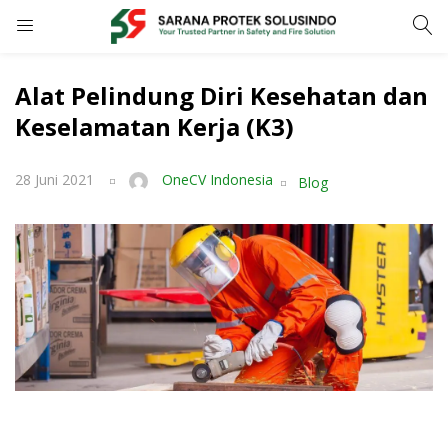
LOGIN
REGISTER
Alat Pelindung Diri Kesehatan dan
Keselamatan Kerja (K3)
Enter your username and password to login.
28 Juni 2021
OneCV Indonesia
Blog
Remember me
LOGIN
Lost password?