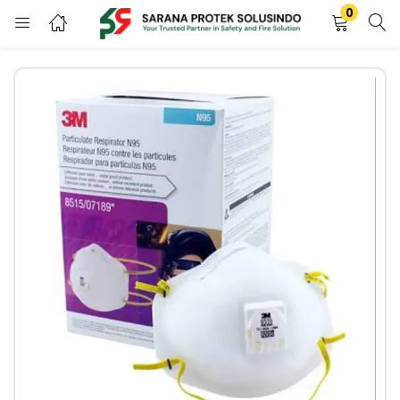
0
LOGIN
Enter your username and password to login.
Remember me
Login
Lost password?