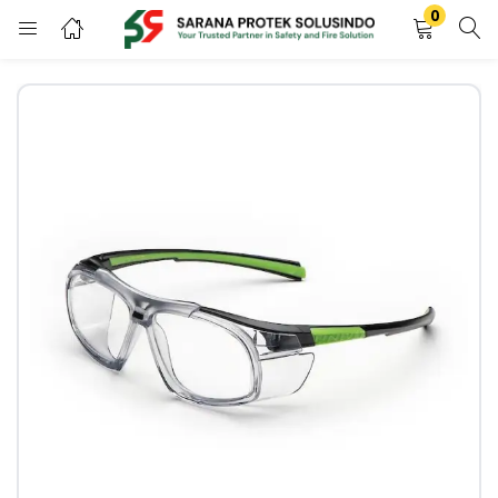
0
LOGIN
REGISTER
Enter your username and password to login.
Remember me
LOGIN
Lost password?